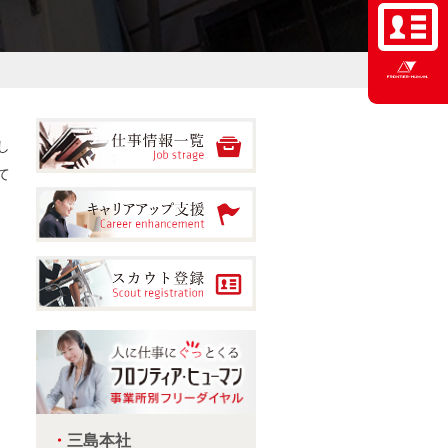
し
て
・
三島本社