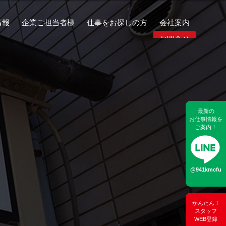
情報
企業ご担当者様
仕事をお探しの方
会社案内
お問合せ
最新の
お仕事情報を
ご案内！
@941kmcfu
かんたん！
スタッフ
WEB登録