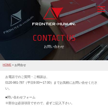
togg
navi
CONTACT US
お問い合わせ
HOME
> お問合せ
お電話でのご質問・ご相談は、
0120-981-787（平日9:00〜17:00）までお気軽にお問い合せくださ
い。
■問い合わせフォーム
※部分は必須項目ですので、必ずご記入下さい。