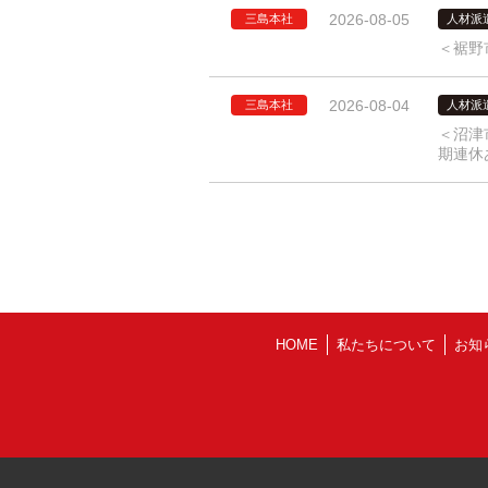
2026-08-05
三島本社
人材派
＜裾野
2026-08-04
三島本社
人材派
＜沼津
期連休
HOME
私たちについて
お知