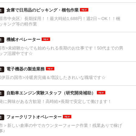
倉庫で日用品のピッキング・梱包作業
遣
原市中央区〉長期採用！！最大時給1,688円！週2日～OK！！梱
ッキング等の軽作業
機械オペレーター
遣
場市>未経験からでも始められる長期のお仕事です！50代までの男
ッフ活躍中です☆
電子機器の製造業務
遣
県伊豆の国市>冷暖房完備＆増設したきれいな職場です☆
自動車エンジン実験スタッフ（研究開発補助）
遣
発に興味がある方歓迎！高時給×長期で安定して働けます！
フォークリフトオペレーター
遣
市＞新しい倉庫の中でカウンターフォーク作業！残業ありで稼げ
事♪