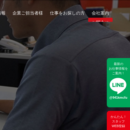
情報
企業ご担当者様
仕事をお探しの方
会社案内
お問合せ
最新の
お仕事情報を
ご案内！
@941kmcfu
かんたん！
スタッフ
WEB登録