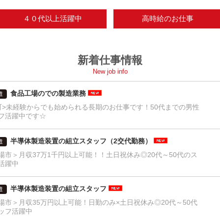
４０代以上活躍中
高時給のお仕事
新着仕事情報
New job info
食品工場のでの製造業務
遣
町>未経験からでも始められる長期のお仕事です！50代までの男性
フ活躍中です☆
半導体製造装置の組立スタッフ（2交代勤務）
遣
場市＞月収37万1千円以上可能！！土日祝休み◎20代～50代のス
活躍中
半導体製造装置の組立スタッフ
遣
場市＞月収35万円以上可能！日勤のみ×土日祝休み◎20代～50代
ッフ活躍中