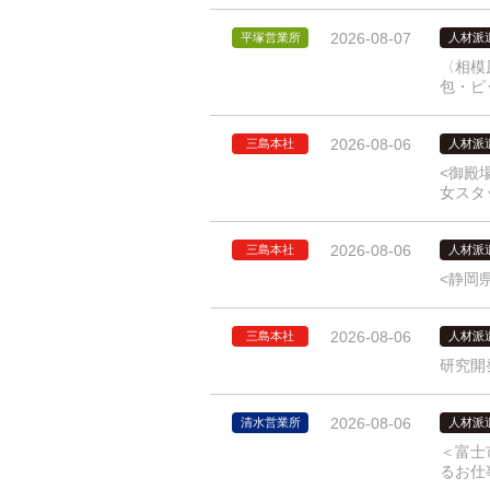
2026-08-07
平塚営業所
人材派
〈相模
包・ピ
2026-08-06
三島本社
人材派
<御殿
女スタ
2026-08-06
三島本社
人材派
<静岡
2026-08-06
三島本社
人材派
研究開
2026-08-06
清水営業所
人材派
＜富士
るお仕