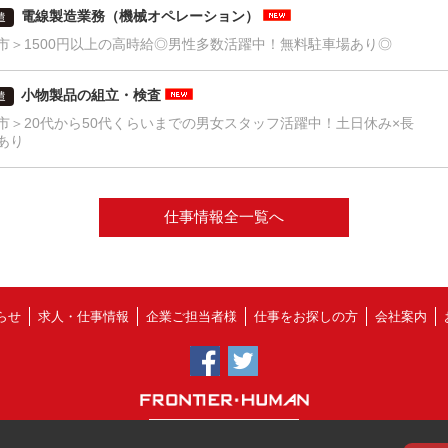
電線製造業務（機械オペレーション）
遣
市＞1500円以上の高時給◎男性多数活躍中！無料駐車場あり◎
小物製品の組立・検査
遣
市＞20代から50代くらいまでの男女スタッフ活躍中！土日休み×長
あり
仕事情報全一覧へ
らせ
求人・仕事情報
企業ご担当者様
仕事をお探しの方
会社案内