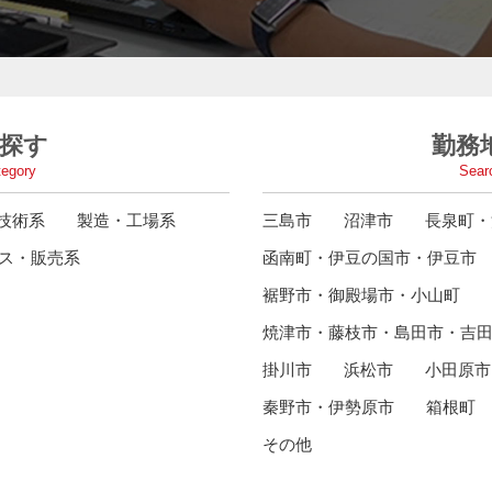
探す
勤務
tegory
Searc
ア技術系
製造・工場系
三島市
沼津市
長泉町・
ス・販売系
函南町・伊豆の国市・伊豆市
裾野市・御殿場市・小山町
焼津市・藤枝市・島田市・吉
掛川市
浜松市
小田原市
秦野市・伊勢原市
箱根町
その他