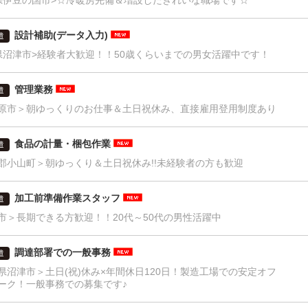
県伊豆の国市>☆冷暖房完備＆増設したきれいな職場です☆
設計補助(データ入力)
遣
県沼津市>経験者大歓迎！！50歳くらいまでの男女活躍中です！
管理業務
遣
原市＞朝ゆっくりのお仕事＆土日祝休み、直接雇用登用制度あり
食品の計量・梱包作業
遣
郡小山町＞朝ゆっくり＆土日祝休み!!未経験者の方も歓迎
加工前準備作業スタッフ
遣
市＞長期できる方歓迎！！20代～50代の男性活躍中
調達部署での一般事務
遣
県沼津市＞土日(祝)休み×年間休日120日！製造工場での安定オフ
ーク！一般事務での募集です♪