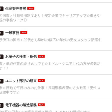
生産管理事務
遣
の国市＞社員登用制度あり！安定企業でキャリアアップ☆働きや
視の事務ワーク◎
一般事務
遣
県伊豆の国市＞20代から50代の幅広い年代の男女スタッフ活躍中
お菓子の検査・梱包
遣
市＞単純作業の繰り返しです☆ミドル・シニア世代の方が多数活
す！！
ユニット部品の組立
遣
市＞日勤で平日のみのお仕事！長期勤務希望の方大歓迎！男性ス
活躍中です☆
電子機器の製造業務
遣