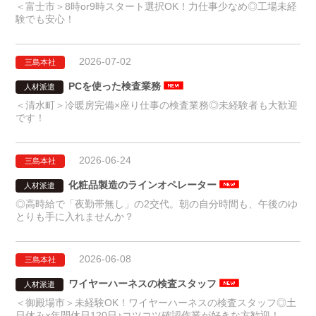
＜富士市＞8時or9時スタート選択OK！力仕事少なめ◎工場未経
験でも安心！
2026-07-02
三島本社
PCを使った検査業務
人材派遣
＜清水町＞冷暖房完備×座り仕事の検査業務◎未経験者も大歓迎
です！
2026-06-24
三島本社
化粧品製造のラインオペレーター
人材派遣
◎高時給で「夜勤帯無し」の2交代。朝の自分時間も、午後のゆ
とりも手に入れませんか？
2026-06-08
三島本社
ワイヤーハーネスの検査スタッフ
人材派遣
＜御殿場市＞未経験OK！ワイヤーハーネスの検査スタッフ◎土
日休み×年間休日120日♪コツコツ確認作業が好きな方歓迎！