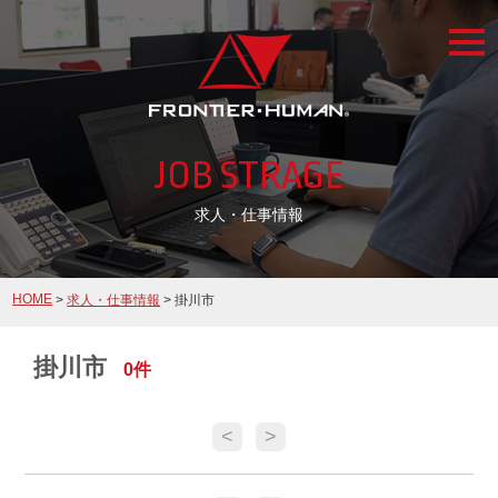
togg
navi
JOB STRAGE
求人・仕事情報
HOME
>
求人・仕事情報
> 掛川市
掛川市
0件
<
>