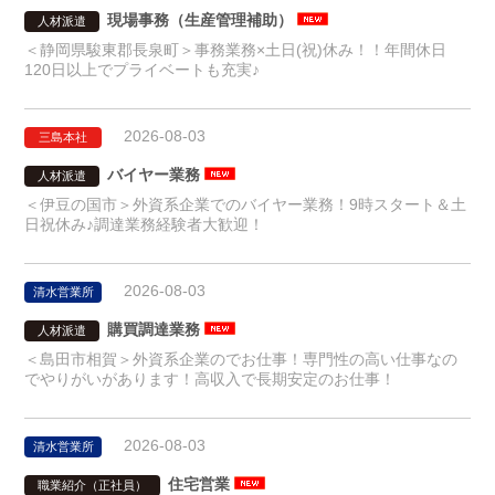
現場事務（生産管理補助）
人材派遣
＜静岡県駿東郡長泉町＞事務業務×土日(祝)休み！！年間休日
120日以上でプライベートも充実♪
2026-08-03
三島本社
バイヤー業務
人材派遣
＜伊豆の国市＞外資系企業でのバイヤー業務！9時スタート＆土
日祝休み♪調達業務経験者大歓迎！
2026-08-03
清水営業所
購買調達業務
人材派遣
＜島田市相賀＞外資系企業のでお仕事！専門性の高い仕事なの
でやりがいがあります！高収入で長期安定のお仕事！
2026-08-03
清水営業所
住宅営業
職業紹介（正社員）