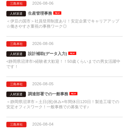
2026-08-06
三島本社
生産管理事務
人材派遣
＜伊豆の国市＞社員登用制度あり！安定企業でキャリアアップ
☆働きやすさ重視の事務ワーク◎
2026-08-06
三島本社
設計補助(データ入力)
人材派遣
<静岡県沼津市>経験者大歓迎！！50歳くらいまでの男女活躍中
です！
2026-08-05
三島本社
調達部署での一般事務
人材派遣
＜静岡県沼津市＞土日(祝)休み×年間休日120日！製造工場での
安定オフィスワーク！一般事務での募集です♪
2026-08-04
三島本社