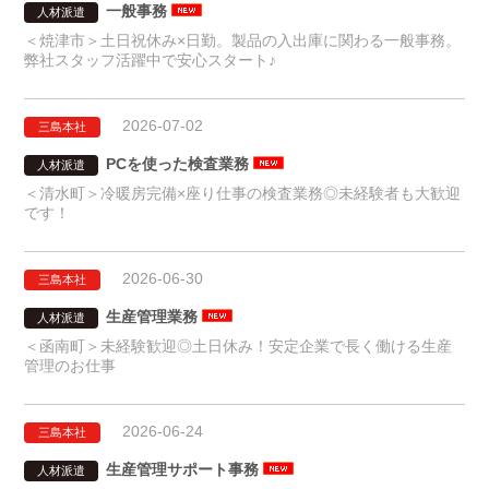
一般事務
人材派遣
＜焼津市＞土日祝休み×日勤。製品の入出庫に関わる一般事務。
弊社スタッフ活躍中で安心スタート♪
2026-07-02
三島本社
PCを使った検査業務
人材派遣
＜清水町＞冷暖房完備×座り仕事の検査業務◎未経験者も大歓迎
です！
2026-06-30
三島本社
生産管理業務
人材派遣
＜函南町＞未経験歓迎◎土日休み！安定企業で長く働ける生産
管理のお仕事
2026-06-24
三島本社
生産管理サポート事務
人材派遣