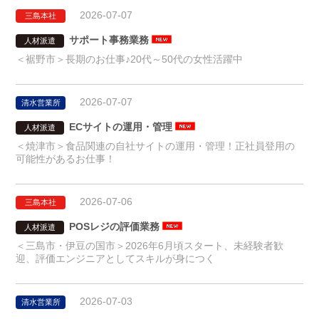
2026-07-07
三島本社
サポート事務業務
人材派遣
＜裾野市＞長期のお仕事♪20代～50代の女性活躍中
2026-07-07
清水営業所
ECサイトの運用・管理
人材派遣
＜焼津市＞食品関連の自社サイトの運用・管理！正社員登用の
可能性があるお仕事！
2026-07-06
三島本社
POSレジの評価業務
人材派遣
＜三島市・伊豆の国市＞2026年6月頃スタート、未経験者歓
迎、評価エンジニアとしてスキルが身につく
2026-07-03
清水営業所