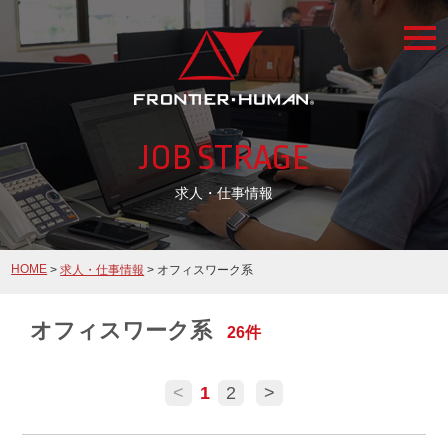
togg
navi
JOB STRAGE
求人・仕事情報
HOME
>
求人・仕事情報
> オフィスワーク系
オフィスワーク系
26件
<
1
2
>