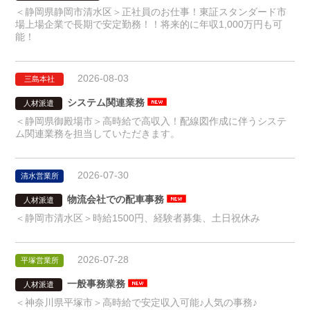
＜静岡県静岡市清水区＞正社員のお仕事！東証スタンダード市
場上場企業で長期で安定勤務！！将来的に年収1,000万円も可
能！
2026-08-03
三島本社
システム関連業務
人材派遣
＜静岡県御殿場市＞高時給で高収入！配線図作成に伴うシステ
ム関連業務を担当していただきます。
2026-07-30
清水営業所
物流会社での配車事務
人材派遣
＜静岡市清水区＞時給1500円、経験者募集、土日祝休み
2026-07-28
平塚営業所
一般事務業務
人材派遣
＜神奈川県平塚市＞高時給で安定収入可能♪人気の事務♪