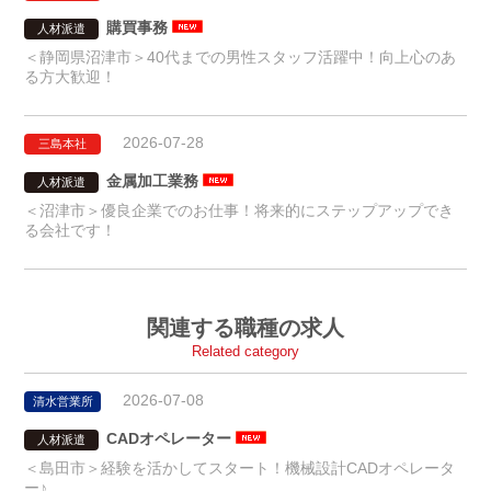
購買事務
人材派遣
＜静岡県沼津市＞40代までの男性スタッフ活躍中！向上心のあ
る方大歓迎！
2026-07-28
三島本社
金属加工業務
人材派遣
＜沼津市＞優良企業でのお仕事！将来的にステップアップでき
る会社です！
関連する職種の求人
Related category
2026-07-08
清水営業所
CADオペレーター
人材派遣
＜島田市＞経験を活かしてスタート！機械設計CADオペレータ
ー♪