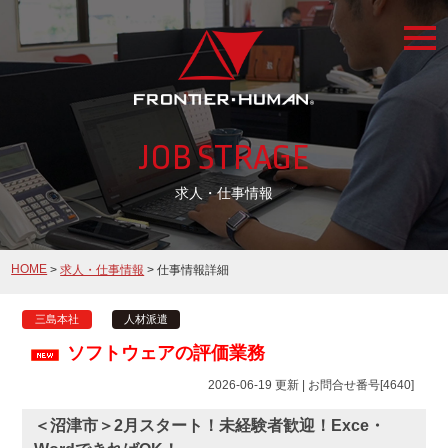
togg
navi
JOB STRAGE
求人・仕事情報
HOME
>
求人・仕事情報
> 仕事情報詳細
三島本社
人材派遣
ソフトウェアの評価業務
2026-06-19 更新 | お問合せ番号[4640]
＜沼津市＞2月スタート！未経験者歓迎！Exce・