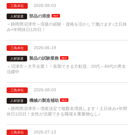
2026-08-03
三島本社
部品の溶接
人材派遣
＜静岡県沼津市＞溶接の経験・資格を活かして働けます♪土日休
み×年間休日120日！
2026-06-19
三島本社
製品の試験業務
人材派遣
＜沼津市＞大手企業！！長期できる方歓迎、20代～40代の男女
活躍中
2026-08-03
三島本社
機械の製造補助
人材派遣
＜静岡県沼津市＞増産決定で複数名増員します！土日休み×年間
休日120日！女性が活躍できる職場＆重量物なし♪
2026-07-13
三島本社