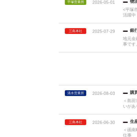
物
2026-05-01
平塚営業所
<平塚
活躍中
銀
2025-07-29
三島本社
地元金
事です
購
2026-08-03
清水営業所
＜島田
いがあ
生
2026-06-30
三島本社
＜函南
仕事