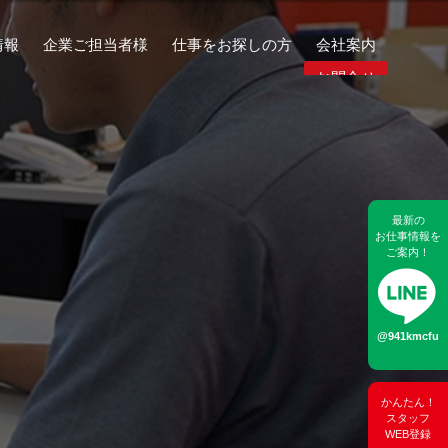
情報
企業ご担当者様
仕事をお探しの方
会社案内
お問合せ
最新の
お仕事情報を
ご案内！
@941kmcfu
かんたん！
スタッフ
WEB登録