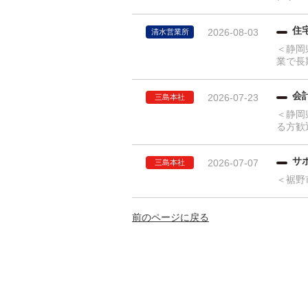
住
2026-08-03
清水営業所
＜静岡
業で長
会
2026-07-23
三島本社
＜静岡
る方歓
サ
2026-07-07
三島本社
＜裾野
前のページに戻る