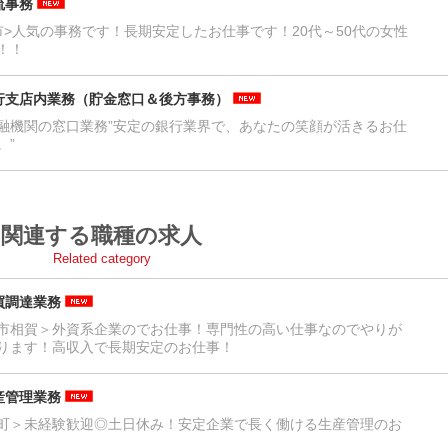
流事務
市>人気の事務です！長期安定したお仕事です！20代～50代の女性
！！
行支店内業務（貯金窓口＆後方事務）
融機関の窓口業務”安定の銀行業界で、あなたの笑顔が活きるお仕
。”
関連する職種の求人
Related category
買調達業務
市相賀＞外資系企業のでお仕事！専門性の高い仕事なのでやりが
ります！高収入で長期安定のお仕事！
産管理業務
町＞未経験歓迎◎土日休み！安定企業で長く働ける生産管理のお