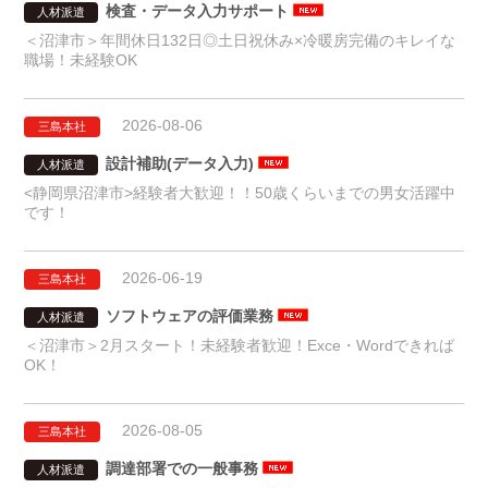
検査・データ入力サポート
人材派遣
＜沼津市＞年間休日132日◎土日祝休み×冷暖房完備のキレイな
職場！未経験OK
2026-08-06
三島本社
設計補助(データ入力)
人材派遣
<静岡県沼津市>経験者大歓迎！！50歳くらいまでの男女活躍中
です！
2026-06-19
三島本社
ソフトウェアの評価業務
人材派遣
＜沼津市＞2月スタート！未経験者歓迎！Exce・Wordできれば
OK！
2026-08-05
三島本社
調達部署での一般事務
人材派遣