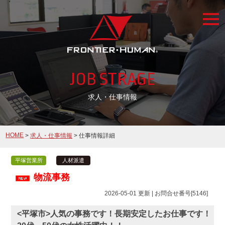
togg
navi
JOB STRAGE
求人・仕事情報
HOME
>
求人・仕事情報
> 仕事情報詳細
平塚営業所
人材派遣
物流事務
2026-05-01 更新 | お問合せ番号[5146]
<平塚市>人気の事務です！長期安定したお仕事です！