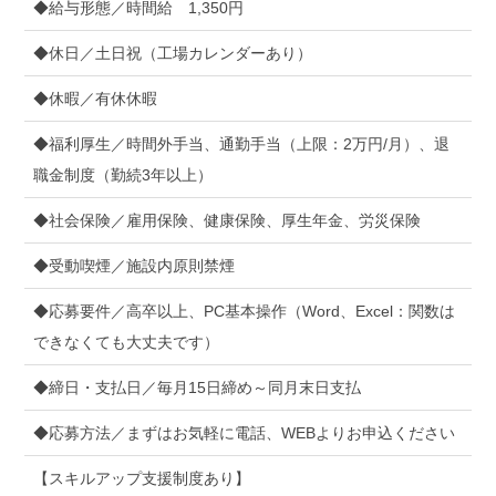
◆給与形態／時間給 1,350円
◆休日／土日祝（工場カレンダーあり）
◆休暇／有休休暇
◆福利厚生／時間外手当、通勤手当（上限：2万円/月）、退
職金制度（勤続3年以上）
◆社会保険／雇用保険、健康保険、厚生年金、労災保険
◆受動喫煙／施設内原則禁煙
◆応募要件／高卒以上、PC基本操作（Word、Excel：関数は
できなくても大丈夫です）
◆締日・支払日／毎月15日締め～同月末日支払
◆応募方法／まずはお気軽に電話、WEBよりお申込ください
【スキルアップ支援制度あり】