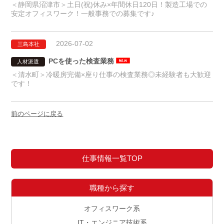
＜静岡県沼津市＞土日(祝)休み×年間休日120日！製造工場での
安定オフィスワーク！一般事務での募集です♪
2026-07-02
三島本社
PCを使った検査業務
人材派遣
＜清水町＞冷暖房完備×座り仕事の検査業務◎未経験者も大歓迎
です！
前のページに戻る
仕事情報一覧TOP
職種から探す
オフィスワーク系
IT・エンジニア技術系