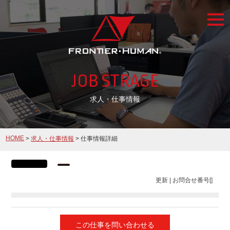
togg
navi
JOB STRAGE
求人・仕事情報
HOME
>
求人・仕事情報
> 仕事情報詳細
更新 | お問合せ番号[]
この仕事を問い合わせる