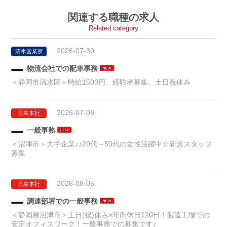
関連する職種の求人
Related category
2026-07-30
清水営業所
物流会社での配車事務
＜静岡市清水区＞時給1500円、経験者募集、土日祝休み
2026-07-08
三島本社
一般事務
＜沼津市＞大手企業♪♪20代～50代の女性活躍中☆新規スタッフ
募集
2026-08-05
三島本社
調達部署での一般事務
＜静岡県沼津市＞土日(祝)休み×年間休日120日！製造工場での
安定オフィスワーク！一般事務での募集です♪